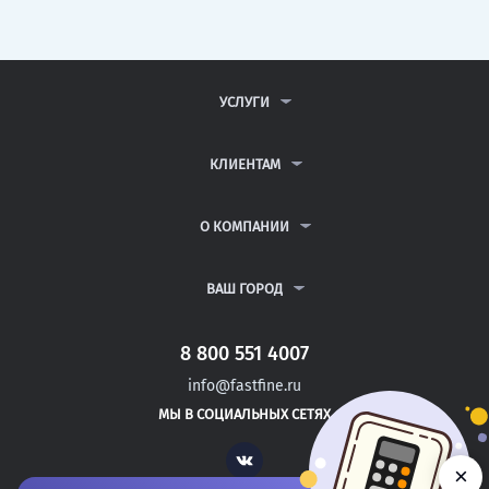
УСЛУГИ
КОНТРОЛЬНЫЕ РАБОТЫ
ДИПЛОМНЫЕ РАБОТЫ
КЛИЕНТАМ
КУРСОВЫЕ РАБОТЫ
АНТИПЛАГИАТ
РЕФЕРАТЫ
ВОПРОСЫ И ОТВЕТЫ
О КОМПАНИИ
ВСЕ УСЛУГИ
ПУБЛИЧНАЯ ОФЕРТА
О КОМПАНИИ
ПОЛИТИКА КОНФИДЕНЦИАЛЬНОСТИ
КОНТАКТЫ
ВАШ ГОРОД
АВТОРАМ
МОСКВА
САНКТ-ПЕТЕРБУРГ
8 800 551 4007
ИВАНТЕЕВКА
info@fastfine.ru
ЮРГА
МЫ В СОЦИАЛЬНЫХ СЕТЯХ
БРОННИЦЫ
Vk
×